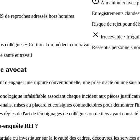
À manipuler avec p
Enregistrements clandest
S de reproches adressés hors horaires
Risque de rejet pour dél
Irrecevable / Irrégul
ns collègues + Certificat du médecin du travail
Ressentis personnels non
e santé et travail
re avocat
avant d'engager une rupture conventionnelle, une prise d'acte ou une sai
onologique infalsifiable associant chaque incident aux pièces justificati
ails, mises au placard et consignes contradictoires pour démontrer l'int
s règles de l'art de témoignages de collègues ou de tiers ayant constaté 
re-enquête RH ?
rtiale ou investiguer sur la loyauté des cadres, découvrez les services a