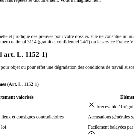
es faits répétés se documentent. Vous n'imaginez rien.
tuelle et juridique des preuves pour votre dossier. Elle ne constitue ni u
uméro national
3114
(gratuit et confidentiel 24/7) ou le service France V
 art. L. 1152-1)
our objet ou pour effet une dégradation des conditions de travail suscept
mes (Art. L. 1152-1)
rtement valorisés
Élément
Irrecevable / Irrégul
 lieux et consignes contradictoires
Accusations générales s
 loi
Facilement balayées par 